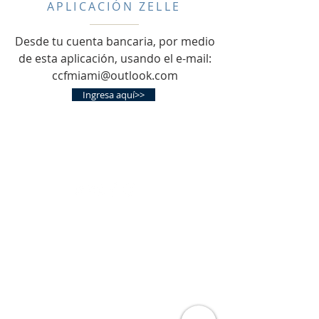
APLICACIÓN ZELLE
Desde tu cuenta bancaria, por medio
de esta aplicación, usando el e-mail:
ccfmiami@outlook.com
Ingresa aquí>>
ccfmiami@outlook.com
DÓNDE ESTAMOS
Aventura Florida
33180
Por un tiempo, nos estaremos reuniendo
en casas, reuniones privadas vía Zoom y